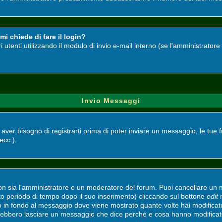
i chiede di fare il login?
ri utenti utilizzando il modulo di invio e-mail interno (se l'amministrato
Invio Messaggi
i aver bisogno di registrarti prima di poter inviare un messaggio, le tue 
 ecc.).
non sia l'amministratore o un moderatore del forum. Puoi cancellare un
ato periodo di tempo dopo il suo inserimento) cliccando sul bottone
edit
n
to in fondo al messaggio dove viene mostrato quante volte hai modifica
vrebbero lasciare un messaggio che dice perché e cosa hanno modifica