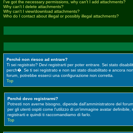
I've got the necessary permissions, why can't I add attachments?
Why can't I delete attachments?
Why can't I view/download attachments?
Who do I contact about illegal or possibly illegal attachments?
Perché non riesco ad entrare?
Ti sei registrato? Devi registrarti per poter entrare. Sei stato disa
perch�. Se ti sei registrato e non sei stato disabilitato e ancora non
forum, potrebbe esserci una configurazione non corretta.
Top
Perché devo registrarmi?
Potresti non averne bisogno, dipende dall'amministratore del forum
per gli utenti ospiti come l'utilizzo di un'immagine avatar definibile
registrarti e quindi ti raccomandiamo di farlo.
Top