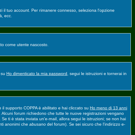
zzi il tuo account. Per rimanere connesso, seleziona l'opzione
à, ecc.
ntato come utente nascosto.
a su
Ho dimenticato la mia password
, segui le istruzioni e tornerai in
e il supporto COPPA è abilitato e hai cliccato su
Ho meno di 13 anni
nt. Alcuni forum richiedono che tutte le nuove registrazioni vengano
 Se ti è stata inviata un'e-mail, allora segui le istruzioni; se non hai
tenti anonimi che
abusano
del forum). Se sei sicuro che l'indirizzo e-