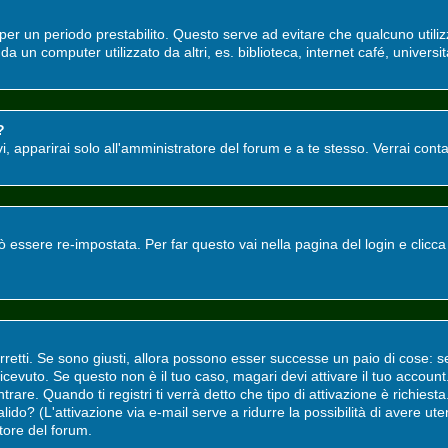
o per un periodo prestabilito. Questo serve ad evitare che qualcuno utili
a un computer utilizzato da altri, es. biblioteca, internet café, universit
?
tivi, apparirai solo all'amministratore del forum e a te stesso. Verrai co
ssere re-impostata. Per far questo vai nella pagina del login e clicc
rretti. Se sono giusti, allora possono esser successe un paio di cose: s
i ricevuto. Se questo non è il tuo caso, magari devi attivare il tuo accou
rare. Quando ti registri ti verrà detto che tipo di attivazione è richiesta.
valido? (L'attivazione via e-mail serve a ridurre la possibilità di avere u
atore del forum.