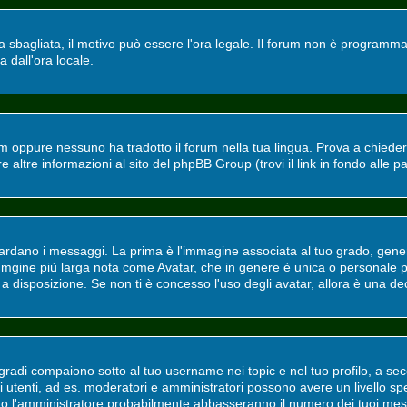
ra sbagliata, il motivo può essere l'ora legale. Il forum non è programmat
a dall'ora locale.
m oppure nessuno ha tradotto il forum nella tua lingua. Prova a chiedere 
altre informazioni al sito del phpBB Group (trovi il link in fondo alle p
ano i messaggi. La prima è l'immagine associata al tuo grado, general
'immgine più larga nota come
Avatar
, che in genere è unica o personale p
 disposizione. Se non ti è concesso l'uso degli avatar, allora è una deci
adi compaiono sotto al tuo username nei topic e nel tuo profilo, a secon
erti utenti, ad es. moderatori e amministratori possono avere un livello
ri o l'amministratore probabilmente abbasseranno il numero dei tuoi mes