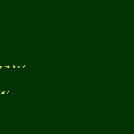
questo forum!
orum?