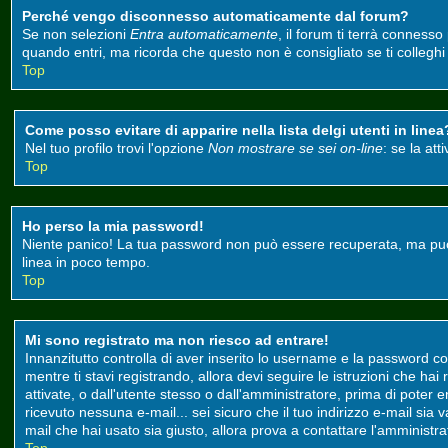
Perché vengo disconnesso automaticamente dal forum?
Se non selezioni
Entra automaticamente
, il forum ti terrà conness
quando entri, ma ricorda che questo non è consigliato se ti colleghi d
Top
Come posso evitare di apparire nella lista delgi utenti in linea
Nel tuo profilo trovi l'opzione
Non mostrare se sei on-line
: se la at
Top
Ho perso la mia password!
Niente panico! La tua password non può essere recuperata, ma può e
linea in poco tempo.
Top
Mi sono registrato ma non riesco ad entrare!
Innanzitutto controlla di aver inserito lo username e la password co
mentre ti stavi registrando, allora devi seguire le istruzioni che ha
attivate, o dall'utente stesso o dall'amministratore, prima di poter ent
ricevuto nessuna e-mail... sei sicuro che il tuo indirizzo e-mail sia 
mail che hai usato sia giusto, allora prova a contattare l'amministr