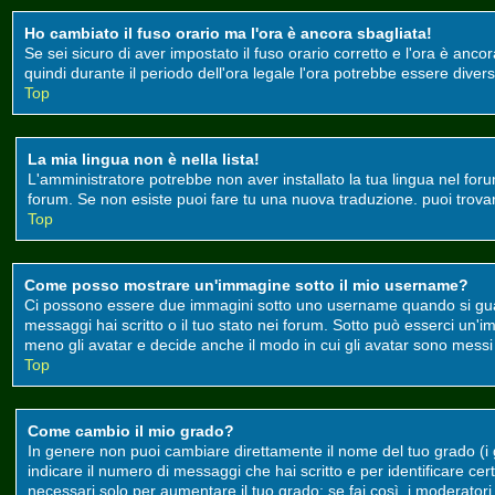
Ho cambiato il fuso orario ma l'ora è ancora sbagliata!
Se sei sicuro di aver impostato il fuso orario corretto e l'ora è anco
quindi durante il periodo dell'ora legale l'ora potrebbe essere divers
Top
La mia lingua non è nella lista!
L'amministratore potrebbe non aver installato la tua lingua nel foru
forum. Se non esiste puoi fare tu una nuova traduzione. puoi trovare 
Top
Come posso mostrare un'immagine sotto il mio username?
Ci possono essere due immagini sotto uno username quando si guard
messaggi hai scritto o il tuo stato nei forum. Sotto può esserci un
meno gli avatar e decide anche il modo in cui gli avatar sono messi a
Top
Come cambio il mio grado?
In genere non puoi cambiare direttamente il nome del tuo grado (i gr
indicare il numero di messaggi che hai scritto e per identificare c
necessari solo per aumentare il tuo grado; se fai così, i moderato