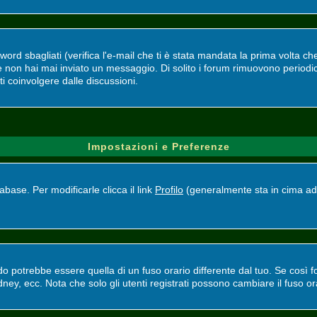
d sbagliati (verifica l'e-mail che ti è stata mandata la prima volta che 
se non hai mai inviato un messaggio. Di solito i forum rimuovono perio
ti coinvolgere dalle discussioni.
Impostazioni e Preferenze
base. Per modificarle clicca il link
Profilo
(generalmente sta in cima ad 
potrebbe essere quella di un fuso orario differente dal tuo. Se così fos
ney, ecc. Nota che solo gli utenti registrati possono cambiare il fuso or