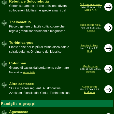
Rebutia e Sulcorebutia
Canada. Caratteristiche le temute spine
Sulcorebutia swo...
Generi sudamericani che uniscono diversi
Mar 19 Ago 8:36
setolose (glochidi), i fiori brillanti e frutti
Libbie7777
sottogeneri. Moltissime specie amanti del
carnosi spesso commestibili
freddo e di terricci tendenzialmente acidi
Moderatore
pessimo
Moderatore
Antonietta
Thelocactus
Thelocactus nidu...
Piccolo genere di facile coltivazione che
Gio 23 Lug 1:51
cactus
regala grandi soddisfazioni e magnifiche
fioriture
Moderatore
Luca
Turbinicarpus
Semine in fiore
Piante nane per lo più di forma discoidale e
Lun 13 Apr 9:11
Rod
spiraleggiante. Originarie del Messico
Moderatore
Luca
Colonnari
Myrtillocactus
Gruppo di cactus dal portamento colonnare
Sab 18 Apr 22:21
gioetgi2
Moderatore
Antonietta
Altre cactacee
Austrocactus
SOLO i generi seguenti: Austrocactus,
Mer 17 Giu 7:35
Andreroe
Aztekium, Blossfeldia, Cintia, Echinomastus,
Encephalocarpus, Epithelantha,
Geohintonia, Obregonia, Oroya,
Famiglie e gruppi
Ortegocactus, Pediocactus, Pelecyphora,
Pereskia, Sclerocactus, Strombocactus ,
Agavaceae