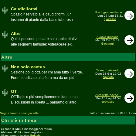
sudafricane. Caratteristica è l'apertura dei
fiori a mezzo dì per buona parte delle
Caudiciformi
appartenenti alla famiglia
Pachypodium lame...
Spazio riservato alle caudiciformi, un
Lun 27 Lug 18:31
giovasse
insieme di piante dalla base tuberosa
Moderatore
Gianna
Altre
Avonia quinaria
Qui si possono postare solo topic relativi
Mer 29 Ott 10:51
Giovanni
alle seguenti famiglie: Asteraceae(ex.
Compositae) gen. Senecio ed Othonna;
Didiereaceae; Dracaenaceae gen.
Altro
Sansevieria; Lamiaceae (ex. Labiatae) gen.
Coleus e Plectranthus; Peperomiaceae gen.
Non solo cactus
Talee di oleandro
Peperomia (solo specie succulente);
Sezione poliglotta per chi ama tutto il verde.
Dom 28 Giu 12:02
Geraniaceae gen. Pelargonium, Monsonia
Spinato
Forum dedicato alla flora ma da un più
e Sarcocaulon; Portulacaceae gen.
ampio punto di vista
Anacampseros, Avonia, Ceraria, Portulaca,
Moderatore
beppe58
OT
Talinum, Portulacaria
Architetto paesa...
Off Topic o più semplicemente fuori tema.
Mer 15 Lug 14:54
giovasse
Discussioni in libertà ... parliamo di altro
Moderatore
beppe58
Segna forum come già letti
Tutti i fusi orari sono GMT + 1 ora
Chi c'è in linea
Ci sono
513067
messaggi nel forum
Abbiamo
6147
utenti registrati
Ultimo utente iscritto
Solaris