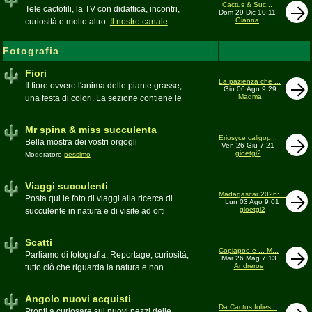
inesattezze, idee e altro inerenti l'argomento
Cactus & Suc...
Tele cactofili, la TV con didattica, incontri,
Dom 29 Dic 10:11
Gianna
curiosità e molto altro.
Il nostro canale
YouTube
Fotografia
Fiori
La pazienza che ...
Il fiore ovvero l'anima delle piante grasse,
Gio 06 Ago 9:29
Magma
una festa di colori. La sezione contiene le
foto di piante succulente in fiore
Mr spina & miss succulenta
Eriosyce caligop...
Bella mostra dei vostri orgogli
Ven 26 Giu 7:21
gioetgi2
Moderatore
pessimo
Viaggi succulenti
Madagascar 2026:...
Posta qui le foto di viaggi alla ricerca di
Lun 03 Ago 9:01
gioetgi2
succulente in natura e di visite ad orti
botanici e collezioni private
Moderatore
Gianna
Scatti
Copiapoe e ... M...
Parliamo di fotografia. Reportage, curiosità,
Mar 26 Mag 7:13
Andreroe
tutto ciò che riguarda la natura e non.
Pubblicate qui i vostri scatti
Moderatore
pessimo
Angolo nuovi acquisti
Da Cactus folies...
Pronti a curiosare sui nuovi pezzi delle