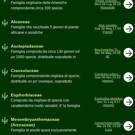
Agave victoriae-...
Toumeya, Uebelmannia, Yavia. Sottotribù:
Famiglia originaria delle Americhe
Dom 26 Lug 20:19
Hylocereinae (Aporocactus, Epiphyllum,
RobertoBr
comprendente circa 300 specie.
ecc.). Tribù Rhipsalideae (Rhipsalis,
Caratteristiche le lunghe foglie acute
Lepismium, ecc.)
spesso terminanti con una spina. 9
Aloaceae
generi:Agave, Beschorneria, Furcraea,
Aloe vaombe
Famiglia che racchiude 5 generi di piante
Sab 30 Mag 17:54
Hesperaloë, Littaea, Manfreda, Polianthes,
PietroP
africane e asiatiche
Prochnyanthes, Yucca
Asclepiadaceae
Brachystelma Th...
Famiglia composta da circa 130 generi ed
Mer 06 Mag 10:58
kE
un 2000 specie, distribuite soprattutto in
Africa. Comprende piante a succulenza di
fusto ed altre con caudice
Crassulaceae
Cotyledon orbicu...
Famiglia comprendente migliaia di specie,
Sab 08 Nov 22:23
gioetgi2
distribuite un po' ovunque, soprattutto
nell'emisfero boreale
Euphorbiaceae
Euphorbia abdelkuri
Composto da migliaia di specie con
Ven 31 Lug 9:17
gioetgi2
caratteristiche molto variabili. E' la famiglia
più estesa anche in termini di
colonizzazione; in habitat sono presenti
Mesembryanthemaceae
popolazioni anche nel nostro paese
Conophytum pellu...
(Aizoaceae)
Mar 16 Dic 15:29
Moderatore
beppe58
Luca
Famiglia di piante quasi esclusivamente