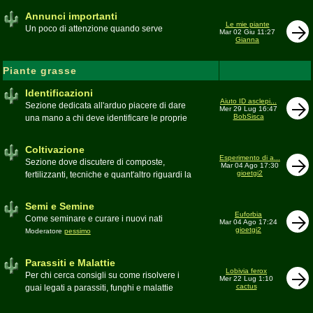
Annunci importanti
Le mie piante
Un poco di attenzione quando serve
Mar 02 Giu 11:27
Gianna
Piante grasse
Identificazioni
Aiuto ID asclepi...
Sezione dedicata all'arduo piacere di dare
Mer 29 Lug 16:47
BobSisca
una mano a chi deve identificare le proprie
piante grasse
Moderatore
Gianna
Coltivazione
Esperimento di a...
Sezione dove discutere di composte,
Mar 04 Ago 17:30
gioetgi2
fertilizzanti, tecniche e quant'altro riguardi la
coltivazione
Schede di coltivazione A-Z
Moderatore
Luca
Semi e Semine
Euforbia
Come seminare e curare i nuovi nati
Mar 04 Ago 17:24
gioetgi2
Moderatore
pessimo
Parassiti e Malattie
Lobivia ferox
Per chi cerca consigli su come risolvere i
Mer 22 Lug 1:10
cactus
guai legati a parassiti, funghi e malattie
delle piante
Moderatore
beppe58