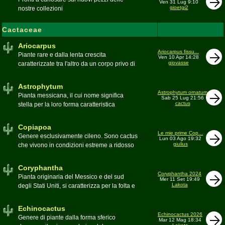
Ven 31 Lug 9:10
gioetgi2
nostre collezioni
Cactaceae
Ariocarpus
Ariocarpus fissu...
Piante rare e dalla lenta crescita
Ven 10 Apr 14:28
giovasse
caratterizzate tra l'altro da un corpo privo di
spine e da una robusta radice fittonante. Le
specie appartenenti al genere sono tutte ad
Astrophytum
alto rischio di scomparsa in habitat. Amanti
Astrophytum ornatum
Pianta messicana, il cui nome significa
Sab 25 Lug 21:56
di terricci calcarei e ben drenati
cactus
stella per la loro forma caratteristica
Moderatore
Luca
Moderatore
Luca
Copiapoa
Le mie prime Cop...
Genere esclusivamente cileno. Sono cactus
Lun 03 Ago 19:32
giulius
che vivono in condizioni estreme a ridosso
del deserto di Atacama, uno dei più aridi del
mondo
Coryphantha
Moderatore
Luca
Coryphantha 2024
Pianta originaria del Messico e del sud
Mer 11 Set 19:49
Lakota
degli Stati Uniti, si caratterizza per la folta e
robusta spinagione e i grandi fiori. Il suo
nome deriva dal greco koryphé (apice)e da
Echinocactus
ànthos (fiore) per via dei suoi fiori che
Echinocactus 2026
Genere di piante dalla forma sferico
Mar 12 Mag 18:34
spuntano sulla cima della pianta