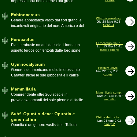
Lakota
depressa il cui nome deriva dal greco
Moderatore
Luca
Echinos ovvero porcospino per la sommaria
somiglianza. Insieme a Ferocactus sono
Echinocereus
denominati cactus barile per il loro notevole
Wilcoxia poselgeri
Genere abbastanza vasto dai fiori grandi e
Gio 28 Mag 6:28
volume, forma e disposizione
Seba24
incantevoli originario del nord America e del
Moderatore
pessimo
Messico
Moderatore
Antonietta
Ferocactus
Ferocactus glauc...
Piante robuste amanti del sole. Hanno un
Lun 15 Giu 10:41
marc.degiorgi
aspetto feroce conferitogli dalle loro spine
dure e acute come lame
Moderatore
Antonietta
Gymnocalycium
Fioriture 2026
Genere sudamericano molto interessante.
Mer 22 Lug 2:26
cactus
Caratteristiche le sue gibbosità e il calice
glabro
Moderatore
Gianna
Mammillaria
Mammillaria comp...
Comprendente oltre 200 specie in
Dom 21 Giu 19:07
maurillio
prevalenza amanti del sole pieno e di facile
coltivazione.
Schede A-Z
Moderatore
maurillio
Subf. Opuntioideae: Opuntia e
Chi ha detto che...
generi affini
Lun 03 Ago 9:02
gioetgi2
Opuntia è un genere vastissimo. Tollera
qualsiasi tipo di clima, tanto da spingersi a
colonizzare anche terre freddissime come il