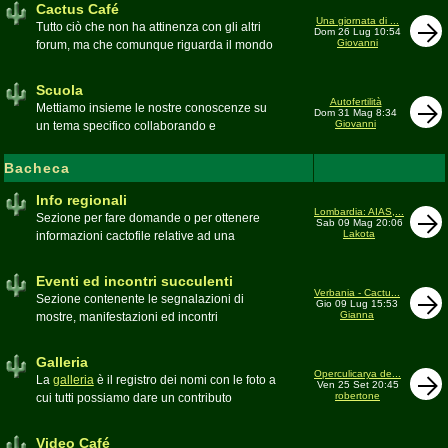
Cactus Café
Una giornata di ...
Tutto ciò che non ha attinenza con gli altri
Dom 26 Lug 10:54
Giovanni
forum, ma che comunque riguarda il mondo
delle grasse. Discussioni, dubbi,
esperienze, viaggi e altro
Scuola
Moderatore
pessimo
Autofertilità
Mettiamo insieme le nostre conoscenze su
Dom 31 Mag 8:34
Giovanni
un tema specifico collaborando e
ricercando. Consultate qui il
Glossario
cactofilo
Bacheca
Moderatore
beppe58
Info regionali
Lombardia: AIAS,...
Sezione per fare domande o per ottenere
Sab 09 Mag 20:06
Lakota
informazioni cactofile relative ad una
specifica area geografica
Moderatore
Gianna
Eventi ed incontri succulenti
Verbania - Cactu...
Sezione contenente le segnalazioni di
Gio 09 Lug 15:53
Gianna
mostre, manifestazioni ed incontri
succulenti, ed i relativi resoconti fotografici
Moderatore
Gianna
Galleria
Operculicarya de...
La
galleria
è il registro dei nomi con le foto a
Ven 25 Set 20:45
robertone
cui tutti possiamo dare un contributo
condividendo le nostre piante. In questo
spazio discutiamo SOLO di errori,
Video Café