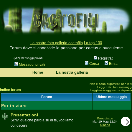
La nostra foto galleria cactofila
La top 100
Forum dove si condivide la passione per cactus e succulente
(MP) Messaggi privati
Registrati
Cerca
Entra
Messaggi privati
Home
La nostra galleria
Non ci sono argomenti non letti
Leggi tutti i tuoi messaggi
Indice forum
Leggi messaggi senza risposta
Forum
Ultimo messaggio
Per iniziare
Presentazioni
Buongiorno
Scrivi qualche parola su di te, vogliamo
Mar 19 Mag 12:34
Gianna
conoscerti
Moderatore
beppe58