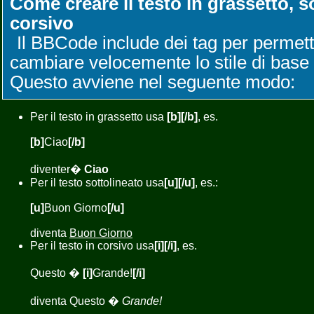
Come creare il testo in grassetto, s
corsivo
Il BBCode include dei tag per permette
cambiare velocemente lo stile di base 
Questo avviene nel seguente modo:
Per il testo in grassetto usa
[b][/b]
, es.
[b]
Ciao
[/b]
diventer�
Ciao
Per il testo sottolineato usa
[u][/u]
, es.:
[u]
Buon Giorno
[/u]
diventa
Buon Giorno
Per il testo in corsivo usa
[i][/i]
, es.
Questo �
[i]
Grande!
[/i]
diventa Questo �
Grande!