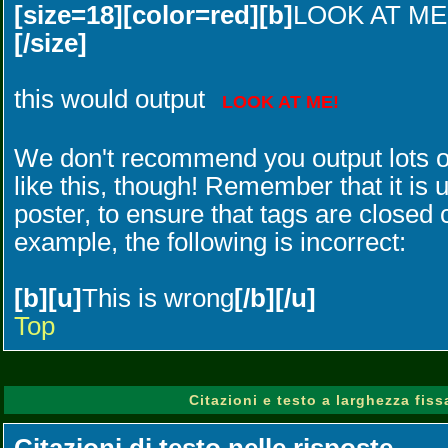
[size=18][color=red][b]
LOOK AT ME
[/size]
this would output
LOOK AT ME!
We don't recommend you output lots of
like this, though! Remember that it is u
poster, to ensure that tags are closed c
example, the following is incorrect:
[b][u]
This is wrong
[/b][/u]
Top
Citazioni e testo a larghezza fiss