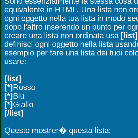
Sono essenzialmente la stessa cosa de
equivalente in HTML. Una lista non or
ogni oggetto nella tua lista in modo s
dopo l'altro inserendo un punto per ogn
creare una lista non ordinata usa
[list]
definisci ogni oggetto nella lista usan
esempio per fare una lista dei tuoi color
usare:
[list]
[*]
Rosso
[*]
Blu
[*]
Giallo
[/list]
Questo mostrer� questa lista: