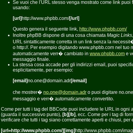
Se vuoi che l'URL stesso venga mostrato come link puoi
usando:
[url]
http://www.phpbb.com/
[/url]
Questo genera il seguente link,
http://www.phpbb.com/
Inoltre phpBB dispone di una cosa chiamata
Magic Links
URL sintatticamente corretta in un link senza la necessit
o http://. Per esempio digitando www.phpbb.com nel tuo
automaticamente verr� cambiato in
www.phpbb.com
e v
messaggio finale.
La stessa cosa accade per gli indirizzi email, puoi specifi
esplicitamente, per esempio:
[email]
no.one@domain.adr
[/email]
che mostrer�
no.one@domain.adr
o puoi digitare no.on
messaggio e verr� automaticamente convertito.
Come per tutti i tag del BBCode puoi includere le URL in ogni 
(guarda il successivo punto),
[b][/b]
, ecc. Come per i tag di fo
verificare che tutti i tag siano correttamente aperti e chiusi, pe
[url=http://www.phpbb.com/][img]
http://www.phpbb.com/imag