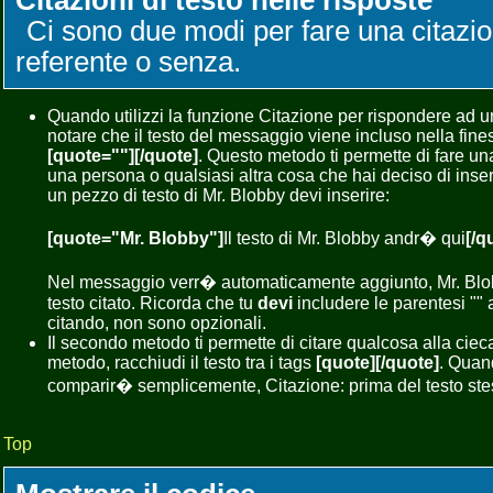
Citazioni di testo nelle risposte
Ci sono due modi per fare una citazi
referente o senza.
Quando utilizzi la funzione Citazione per rispondere ad 
notare che il testo del messaggio viene incluso nella fine
[quote=""][/quote]
. Questo metodo ti permette di fare una
una persona o qualsiasi altra cosa che hai deciso di inser
un pezzo di testo di Mr. Blobby devi inserire:
[quote="Mr. Blobby"]
Il testo di Mr. Blobby andr� qui
[/q
Nel messaggio verr� automaticamente aggiunto, Mr. Blobb
testo citato. Ricorda che tu
devi
includere le parentesi "" 
citando, non sono opzionali.
Il secondo metodo ti permette di citare qualcosa alla cieca
metodo, racchiudi il testo tra i tags
[quote][/quote]
. Quan
comparir� semplicemente, Citazione: prima del testo ste
Top