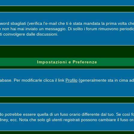
d sbagliati (verifica l'e-mail che ti è stata mandata la prima volta che 
se non hai mai inviato un messaggio. Di solito i forum rimuovono perio
ti coinvolgere dalle discussioni.
Impostazioni e Preferenze
base. Per modificarle clicca il link
Profilo
(generalmente sta in cima ad 
potrebbe essere quella di un fuso orario differente dal tuo. Se così fos
ney, ecc. Nota che solo gli utenti registrati possono cambiare il fuso or