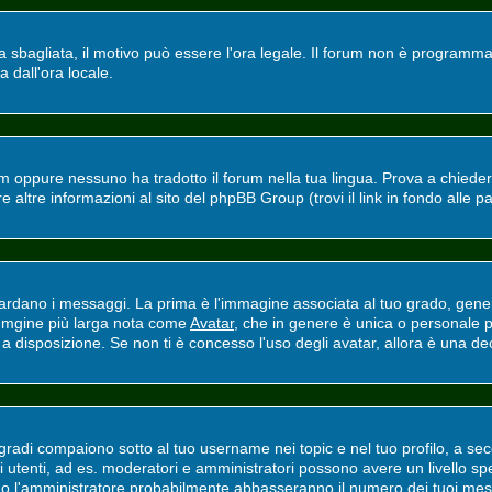
ra sbagliata, il motivo può essere l'ora legale. Il forum non è programmat
a dall'ora locale.
m oppure nessuno ha tradotto il forum nella tua lingua. Prova a chiedere 
altre informazioni al sito del phpBB Group (trovi il link in fondo alle p
ano i messaggi. La prima è l'immagine associata al tuo grado, general
'immgine più larga nota come
Avatar
, che in genere è unica o personale p
 disposizione. Se non ti è concesso l'uso degli avatar, allora è una deci
adi compaiono sotto al tuo username nei topic e nel tuo profilo, a secon
erti utenti, ad es. moderatori e amministratori possono avere un livello
ri o l'amministratore probabilmente abbasseranno il numero dei tuoi mes