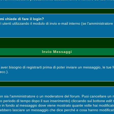
i chiede di fare il login?
ri utenti utilizzando il modulo di invio e-mail interno (se l'amministrato
Invio Messaggi
i aver bisogno di registrarti prima di poter inviare un messaggio, le tue 
 ecc.).
non sia l'amministratore o un moderatore del forum. Puoi cancellare un
ato periodo di tempo dopo il suo inserimento) cliccando sul bottone
edit
n
to in fondo al messaggio dove viene mostrato quante volte hai modifica
vrebbero lasciare un messaggio che dice perché e cosa hanno modifica