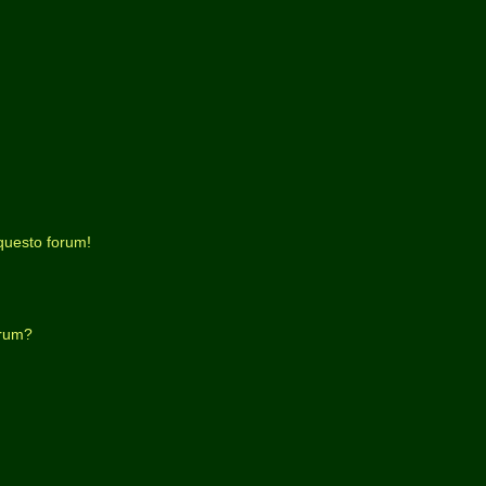
questo forum!
orum?