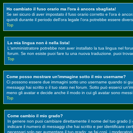
Ho cambiato il fuso orario ma l'ora è ancora sbagliata!
Se sei sicuro di aver impostato il fuso orario corretto e l'ora è anco
quindi durante il periodo dell'ora legale l'ora potrebbe essere divers
Top
La mia lingua non è nella lista!
L'amministratore potrebbe non aver installato la tua lingua nel foru
forum. Se non esiste puoi fare tu una nuova traduzione. puoi trovare 
Top
Come posso mostrare un'immagine sotto il mio username?
Ci possono essere due immagini sotto uno username quando si guard
messaggi hai scritto o il tuo stato nei forum. Sotto può esserci un
meno gli avatar e decide anche il modo in cui gli avatar sono messi a
Top
Come cambio il mio grado?
In genere non puoi cambiare direttamente il nome del tuo grado (i gr
indicare il numero di messaggi che hai scritto e per identificare c
necessari solo per aumentare il tuo grado; se fai così, i moderato