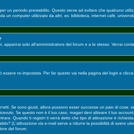
o per un periodo prestabilito. Questo serve ad evitare che qualcuno utili
a un computer utilizzato da altri, es. biblioteca, internet café, universit
?
tivi, apparirai solo all'amministratore del forum e a te stesso. Verrai co
ssere re-impostata. Per far questo vai nella pagina del login e clicc
rretti. Se sono giusti, allora possono esser successe un paio di cose: s
i ricevuto. Se questo non è il tuo caso, magari devi attivare il tuo accou
rare. Quando ti registri ti verrà detto che tipo di attivazione è richiesta.
valido? (L'attivazione via e-mail serve a ridurre la possibilità di avere u
atore del forum.