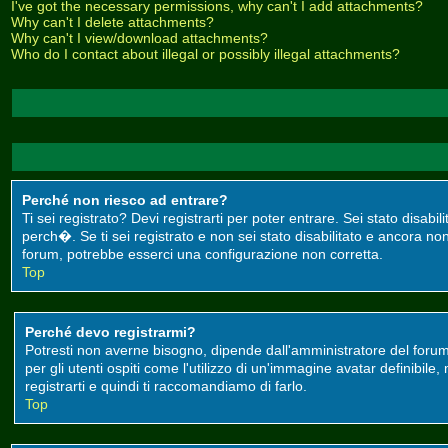
I've got the necessary permissions, why can't I add attachments?
Why can't I delete attachments?
Why can't I view/download attachments?
Who do I contact about illegal or possibly illegal attachments?
Perché non riesco ad entrare?
Ti sei registrato? Devi registrarti per poter entrare. Sei stato disa
perch�. Se ti sei registrato e non sei stato disabilitato e ancora non
forum, potrebbe esserci una configurazione non corretta.
Top
Perché devo registrarmi?
Potresti non averne bisogno, dipende dall'amministratore del forum
per gli utenti ospiti come l'utilizzo di un'immagine avatar definibile
registrarti e quindi ti raccomandiamo di farlo.
Top