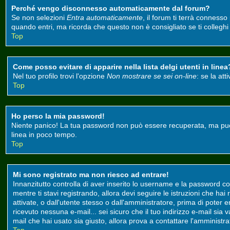
Perché vengo disconnesso automaticamente dal forum?
Se non selezioni
Entra automaticamente
, il forum ti terrà conness
quando entri, ma ricorda che questo non è consigliato se ti colleghi d
Top
Come posso evitare di apparire nella lista delgi utenti in linea
Nel tuo profilo trovi l'opzione
Non mostrare se sei on-line
: se la at
Top
Ho perso la mia password!
Niente panico! La tua password non può essere recuperata, ma può e
linea in poco tempo.
Top
Mi sono registrato ma non riesco ad entrare!
Innanzitutto controlla di aver inserito lo username e la password co
mentre ti stavi registrando, allora devi seguire le istruzioni che ha
attivate, o dall'utente stesso o dall'amministratore, prima di poter ent
ricevuto nessuna e-mail... sei sicuro che il tuo indirizzo e-mail sia 
mail che hai usato sia giusto, allora prova a contattare l'amministr