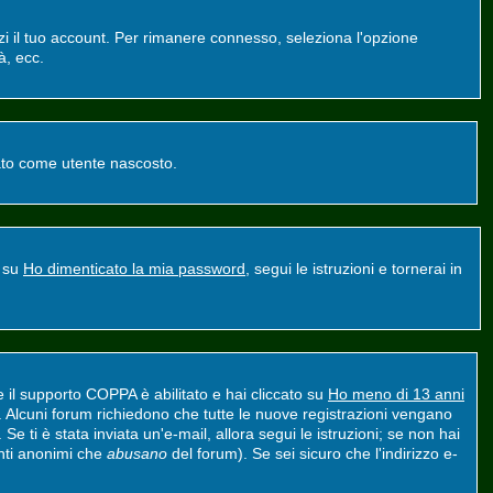
zzi il tuo account. Per rimanere connesso, seleziona l'opzione
à, ecc.
ntato come utente nascosto.
a su
Ho dimenticato la mia password
, segui le istruzioni e tornerai in
e il supporto COPPA è abilitato e hai cliccato su
Ho meno di 13 anni
nt. Alcuni forum richiedono che tutte le nuove registrazioni vengano
 Se ti è stata inviata un'e-mail, allora segui le istruzioni; se non hai
tenti anonimi che
abusano
del forum). Se sei sicuro che l'indirizzo e-