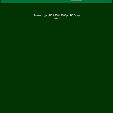
Powered by
phpBB
© 2001, 2005 phpBB Group
phpbb.it