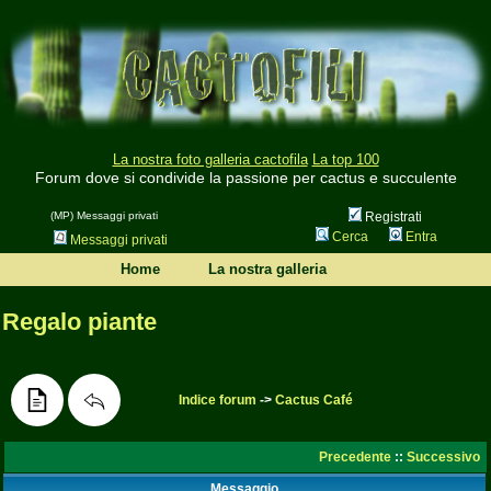
La nostra foto galleria cactofila
La top 100
Forum dove si condivide la passione per cactus e succulente
(MP) Messaggi privati
Registrati
Cerca
Entra
Messaggi privati
Home
La nostra galleria
Regalo piante
Indice forum
->
Cactus Café
Precedente
::
Successivo
Messaggio