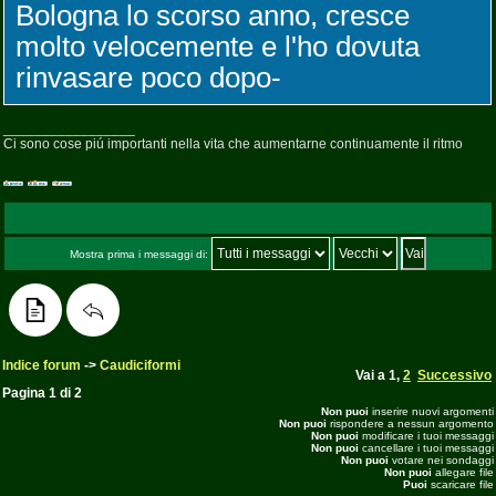
Bologna lo scorso anno, cresce
molto velocemente e l'ho dovuta
rinvasare poco dopo-
_________________
Ci sono cose piú importanti nella vita che aumentarne continuamente il ritmo
Mostra prima i messaggi di:
Indice forum
->
Caudiciformi
Vai a
1
,
2
Successivo
Pagina
1
di
2
Non puoi
inserire nuovi argomenti
Non puoi
rispondere a nessun argomento
Non puoi
modificare i tuoi messaggi
Non puoi
cancellare i tuoi messaggi
Non puoi
votare nei sondaggi
Non puoi
allegare file
Puoi
scaricare file