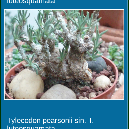
luteosquamata
Tylecodon pearsonii sin. T.
luteosquamata