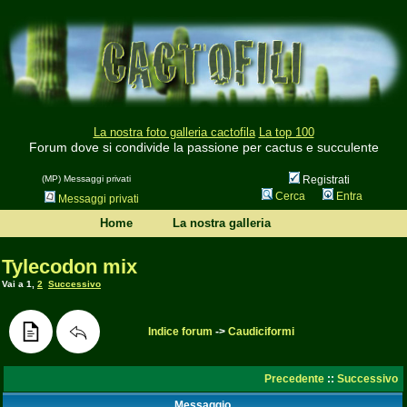
La nostra foto galleria cactofila
La top 100
Forum dove si condivide la passione per cactus e succulente
(MP) Messaggi privati
Registrati
Cerca
Entra
Messaggi privati
Home
La nostra galleria
Tylecodon mix
Vai a
1
,
2
Successivo
Indice forum
->
Caudiciformi
Precedente
::
Successivo
Messaggio