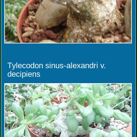
Tylecodon sinus-alexandri v.
decipiens