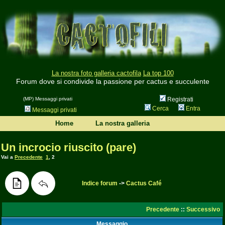
La nostra foto galleria cactofila
La top 100
Forum dove si condivide la passione per cactus e succulente
(MP) Messaggi privati
Registrati
Cerca
Entra
Messaggi privati
Home
La nostra galleria
Un incrocio riuscito (pare)
Vai a
Precedente
1
,
2
Indice forum
->
Cactus Café
Precedente
::
Successivo
Messaggio