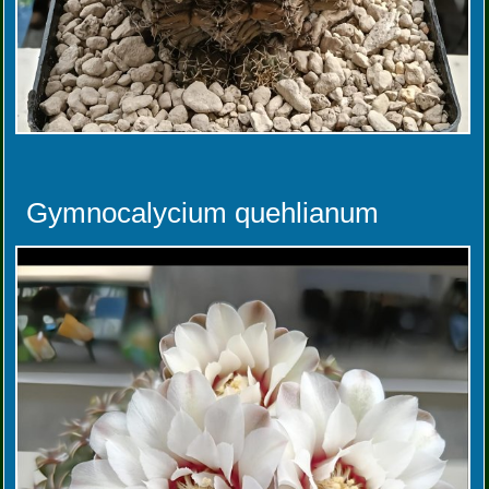
Gymnocalycium quehlianum