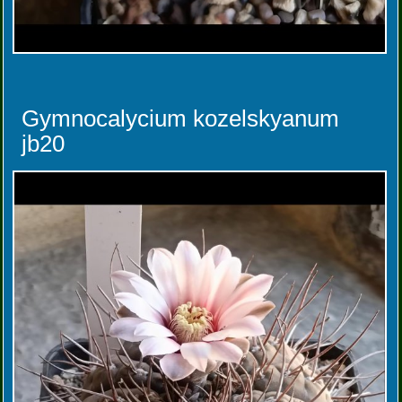
Gymnocalycium kozelskyanum
jb20