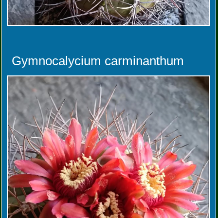
Gymnocalycium carminanthum