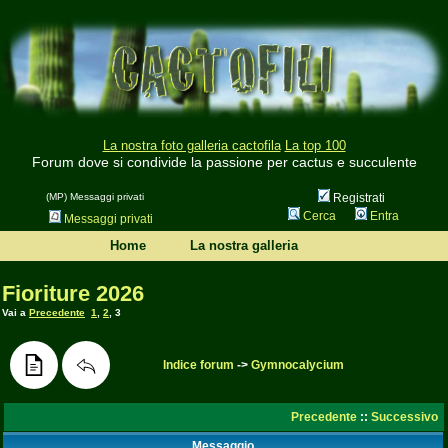
La nostra foto galleria cactofila
La top 100
Forum dove si condivide la passione per cactus e succulente
(MP) Messaggi privati
Registrati
Cerca
Entra
Messaggi privati
Home
La nostra galleria
Fioriture 2026
Vai a
Precedente
1
,
2
,
3
Indice forum
->
Gymnocalycium
Precedente
::
Successivo
Messaggio