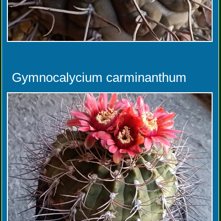
Gymnocalycium carminanthum