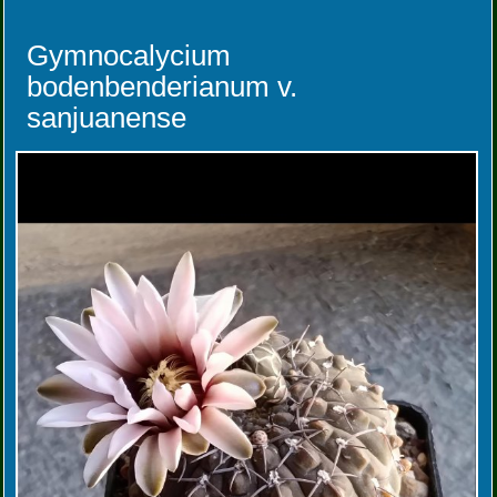
Gymnocalycium
bodenbenderianum v.
sanjuanense