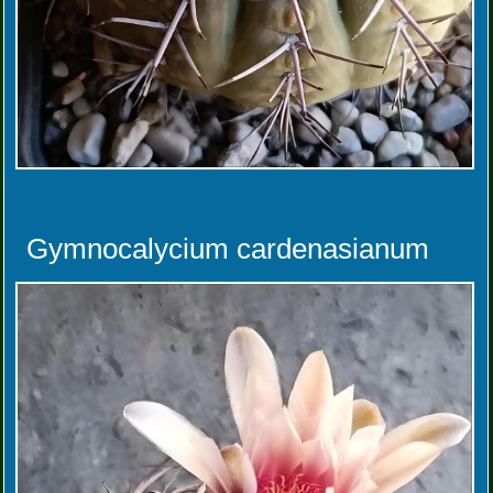
Gymnocalycium cardenasianum