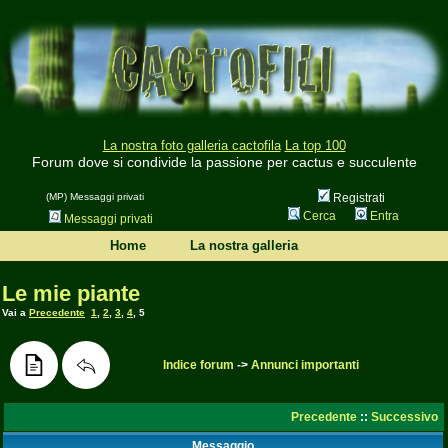
La nostra foto galleria cactofila
La top 100
Forum dove si condivide la passione per cactus e succulente
(MP) Messaggi privati
Registrati
Cerca
Entra
Messaggi privati
Home
La nostra galleria
Le mie piante
Vai a
Precedente
1
,
2
,
3
,
4
,
5
Indice forum
->
Annunci importanti
Precedente
::
Successivo
Messaggio