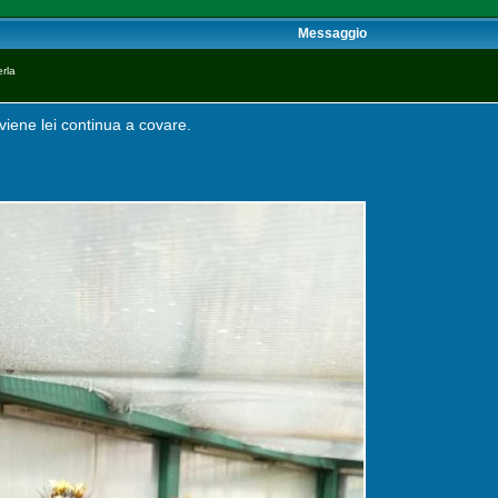
Messaggio
rla
 viene lei continua a covare.