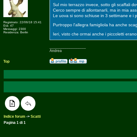
Sul mio terrazzo invece, sotto gli scaffali do
Cerco sempre di allontanarli, ma in mia as
Le uova si sono schiuse in 3 settimane e i 
Registrato: 22/06/18 15:41
Purtroppo l'allegra famigliola ha anche s
Età: 47
Messaggi: 2300
Residenza: Berlin
Ieri, visto che ormai anche i piccoletti eran
_________________
Andrea
Top
Indice forum
->
Scatti
Pagina
1
di
1