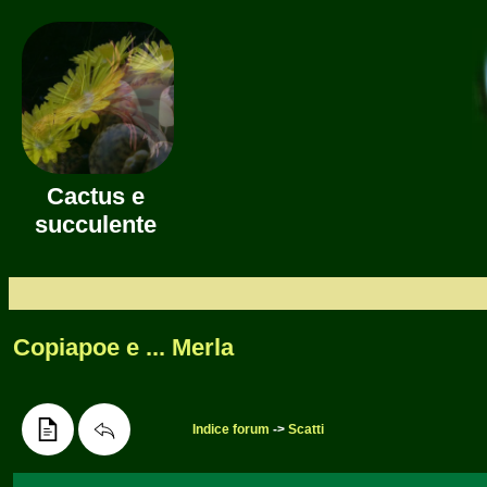
Cactus e
succulente
Copiapoe e ... Merla
Indice forum
->
Scatti