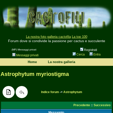
La nostra foto galleria cactofila
La top 100
Forum dove si condivide la passione per cactus e succulente
(MP) Messaggi privati
Registrati
Cerca
Entra
Messaggi privati
Home
La nostra galleria
Astrophytum myriostigma
Indice forum
->
Astrophytum
Precedente
::
Successivo
Messaggio