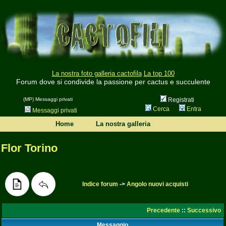
La nostra foto galleria cactofila
La top 100
Forum dove si condivide la passione per cactus e succulente
(MP) Messaggi privati
Registrati
Cerca
Entra
Messaggi privati
Home
La nostra galleria
Flor Torino
Indice forum
->
Angolo nuovi acquisti
Precedente
::
Successivo
Messaggio