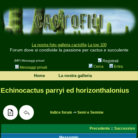
La nostra foto galleria cactofila
La top 100
Forum dove si condivide la passione per cactus e succulente
(MP) Messaggi privati
Registrati
Cerca
Entra
Messaggi privati
Home
La nostra galleria
Echinocactus parryi ed horizonthalonius
Indice forum
->
Semi e Semine
Precedente
::
Successivo
Messaggio