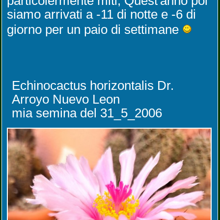
particolermente miti, Quest'anno poi
siamo arrivati a -11 di notte e -6 di
giorno per un paio di settimane
Echinocactus horizontalis Dr.
Arroyo Nuevo Leon
mia semina del 31_5_2006