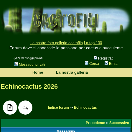
La nostra foto galleria cactofila
La top 100
Forum dove si condivide la passione per cactus e succulente
(MP) Messaggi privati
Registrati
Cerca
Entra
Messaggi privati
Home
La nostra galleria
Echinocactus 2026
Indice forum
->
Echinocactus
Precedente
::
Successivo
Messaggio