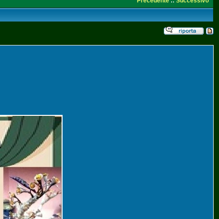
Precedente
::
Successivo