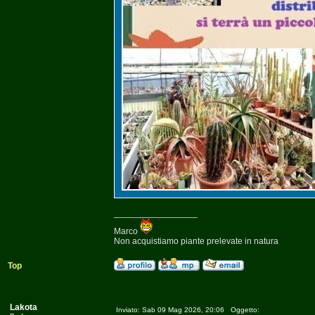
_________________
Marco
Non acquistiamo piante prelevate in natura
Top
Lakota
Inviato: Sab 09 Mag 2026, 20:06 Oggetto: