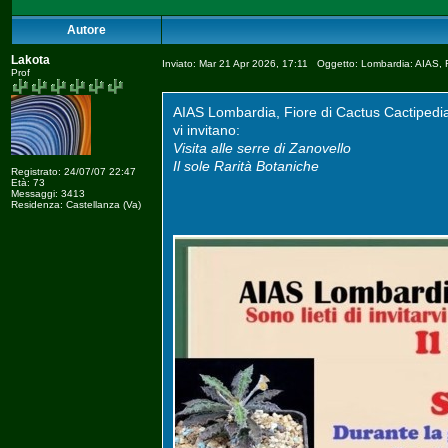
Autore
Lakota
Inviato: Mar 21 Apr 2026, 17:11 Oggetto: Lombardia: AIAS, F
Prof
AIAS Lombardia, Fiore di Cactus Cactipedi
vi invitano:
Visita alle serre di Zanovello
Il sole Rarità Botaniche
Registrato: 24/07/07 22:47
Età: 73
Messaggi: 3413
Residenza: Castellanza (Va)