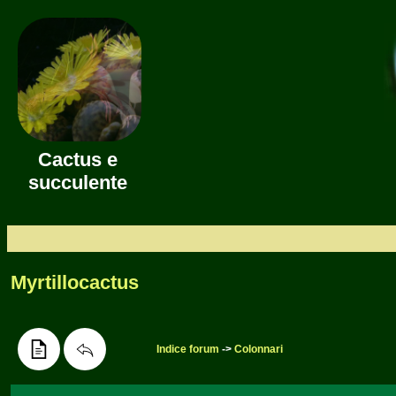
Cactus e
succulente
Myrtillocactus
Indice forum
->
Colonnari