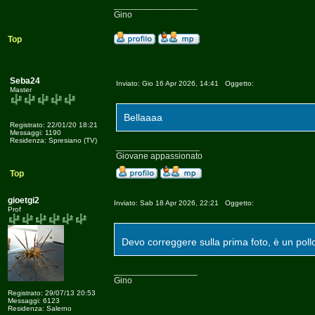
_________________
Gino
Top
Seba24
Inviato: Gio 16 Apr 2026, 14:41 Oggetto:
Master
Bellaaaa
Registrato: 22/01/20 18:21
Messaggi: 1190
Residenza: Spresiano (TV)
_________________
Giovane appassionato
Top
gioetgi2
Inviato: Sab 18 Apr 2026, 22:21 Oggetto:
Prof
Devo correggere sulla prima foto, è un pollo
_________________
Gino
Registrato: 29/07/13 20:53
Messaggi: 6123
Residenza: Salerno