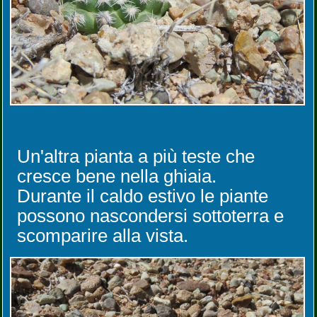
Un'altra pianta a più teste che
cresce bene nella ghiaia.
Durante il caldo estivo le piante
possono nascondersi sottoterra e
scomparire alla vista.