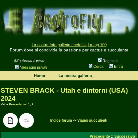
La nostra foto galleria cactofila
La top 100
Forum dove si condivide la passione per cactus e succulente
(MP) Messaggi privati
Registrati
Cerca
Entra
Messaggi privati
Home
La nostra galleria
STEVEN BRACK - Utah e dintorni (USA)
2024
Vai a
Precedente
1
,
2
Indice forum
->
Viaggi succulenti
Precedente
::
Successivo