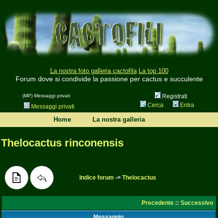
La nostra foto galleria cactofila
La top 100
Forum dove si condivide la passione per cactus e succulente
(MP) Messaggi privati
Registrati
Cerca
Entra
Messaggi privati
Home
La nostra galleria
Thelocactus rinconensis
Indice forum
->
Thelocactus
Precedente
::
Successivo
Messaggio