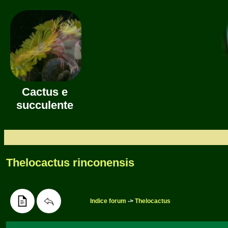
Cactus e
succulente
Thelocactus rinconensis
Indice forum
->
Thelocactus