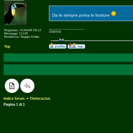
Da te sempre prima le fioriture
_________________
Registrato: 01/04/09 09:12
Gianna
Messaggi: 21228
Residenza: Reggio Emilia
Top
Indice forum
->
Thelocactus
Pagina
1
di
1