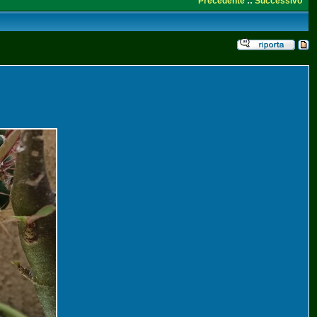
Precedente
::
Successivo