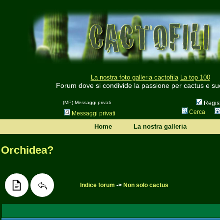
La nostra foto galleria cactofila
La top 100
Forum dove si condivide la passione per cactus e su
(MP) Messaggi privati
Regist
Cerca
Messaggi privati
Home
La nostra galleria
Orchidea?
Indice forum
->
Non solo cactus