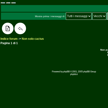
Mostra prima i messaggi di:
Indice forum
->
Non solo cactus
Pagina
1
di
1
Non p
Powered by
phpBB
© 2001, 2005 phpBB Group
phpbb.it