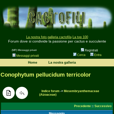
La nostra foto galleria cactofila
La top 100
Forum dove si condivide la passione per cactus e succulente
(MP) Messaggi privati
Registrati
Cerca
Entra
Messaggi privati
Home
La nostra galleria
Conophytum pellucidum terricolor
Indice forum
->
Mesembryanthemaceae
(Aizoaceae)
Precedente
::
Successivo
Messaggio