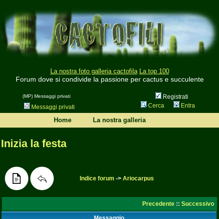
La nostra foto galleria cactofila
La top 100
Forum dove si condivide la passione per cactus e succulente
(MP) Messaggi privati
Registrati
Cerca
Entra
Messaggi privati
Home
La nostra galleria
Inizia la festa
Indice forum
->
Ariocarpus
Precedente
::
Successivo
Messaggio