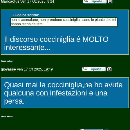
Maricactus
Ven 17 Ott 2025, 8:24
Luca ha scritto:
non si ammalano, non prendono cocciniglia...sono le piante che mi
danno meno da fare.
Il discorso cocciniglia è MOLTO
interessante...
giovasse
Ven 17 Ott 2025, 19:49
Quasi mai la cocciniglia,ne ho avute
qualcuna con infestazioni e una
persa.