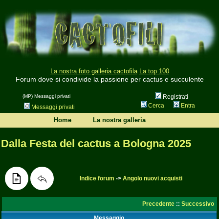
La nostra foto galleria cactofila
La top 100
Forum dove si condivide la passione per cactus e succulente
(MP) Messaggi privati
Registrati
Cerca
Entra
Messaggi privati
Home
La nostra galleria
Dalla Festa del cactus a Bologna 2025
Indice forum
->
Angolo nuovi acquisti
Precedente
::
Successivo
Messaggio