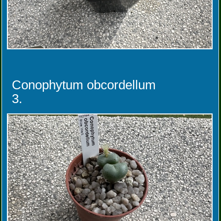
Conophytum obcordellum
3.