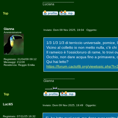
_________________
Luciana
Top
Gianna
Inviato: Dom 09 Nov 2025, 19:04 Oggetto:
Amministratore
1/3 1/3 1/3 di terriccio universale, pomice, l
Vicino al colletto io non metto nulla, c'è c
Il rameico è l'ossicloruro di rame, lo trovi o
Occhio, non dare acqua fino a primavera, c
Registrato: 01/04/09 09:12
Qui hai letto?
Messaggi: 21228
Residenza: Reggio Emilia
https://forum.cactofili.org/viewtopic.php?t
_________________
Gianna
Top
Luci65
Inviato: Dom 09 Nov 2025, 19:49 Oggetto:
Registrato: 07/11/25 16:32