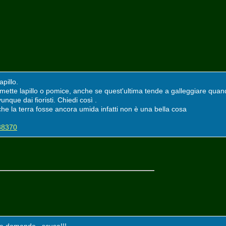
apillo.
hi mette lapillo o pomice, anche se quest'ultima tende a galleggiare quand
vunque dai fioristi. Chiedi così .
he la terra fosse ancora umida infatti non è una bella cosa
=38370