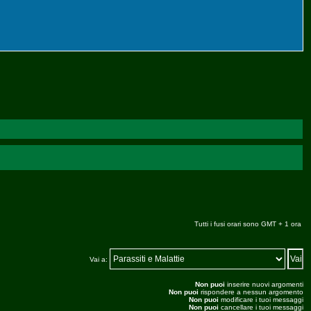
Tutti i fusi orari sono GMT + 1 ora
Vai a:
Non puoi
inserire nuovi argomenti
Non puoi
rispondere a nessun argomento
Non puoi
modificare i tuoi messaggi
Non puoi
cancellare i tuoi messaggi