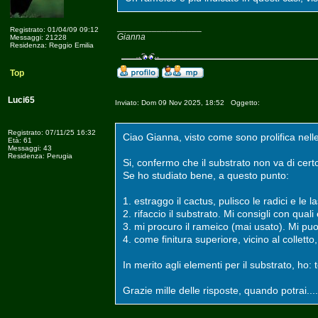
_________________
Registrato: 01/04/09 09:12
Gianna
Messaggi: 21228
Residenza: Reggio Emilia
Top
Luci65
Inviato: Dom 09 Nov 2025, 18:52 Oggetto:
Registrato: 07/11/25 16:32
Ciao Gianna, visto come sono prolifica nel
Età: 61
Messaggi: 43
Residenza: Perugia
Si, confermo che il substrato non va di certo
Se ho studiato bene, a questo punto:
1. estraggo il cactus, pulisco le radici e le 
2. rifaccio il substrato. Mi consigli con qual
3. mi procuro il rameico (mai usato). Mi puo
4. come finitura superiore, vicino al collet
In merito agli elementi per il substrato, ho: t
Grazie mille delle risposte, quando potrai..