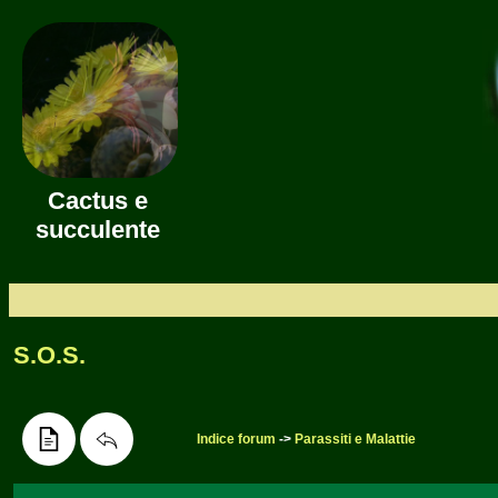
Cactus e
succulente
S.O.S.
Indice forum
->
Parassiti e Malattie