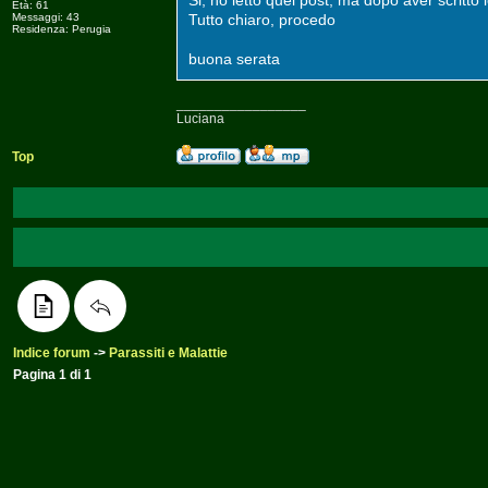
Si, ho letto quel post, ma dopo aver scritto
Età: 61
Messaggi: 43
Tutto chiaro, procedo
Residenza: Perugia
buona serata
_________________
Luciana
Top
Indice forum
->
Parassiti e Malattie
Pagina
1
di
1