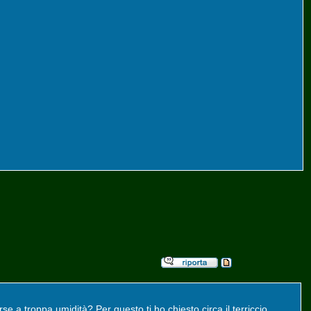
se a troppa umidità? Per questo ti ho chiesto circa il terriccio.