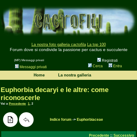
La nostra foto galleria cactofila
La top 100
Forum dove si condivide la passione per cactus e succulente
(MP) Messaggi privati
Registrati
Cerca
Entra
Messaggi privati
Home
La nostra galleria
Euphorbia decaryi e le altre: come
riconoscerle
Vai a
Precedente
1
,
2
Indice forum
->
Euphorbiaceae
Precedente
::
Successivo