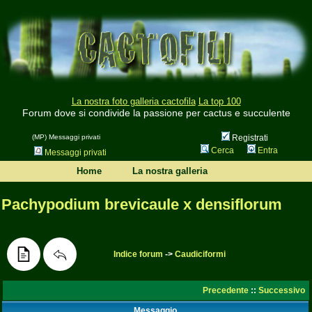
La nostra foto galleria cactofila
La top 100
Forum dove si condivide la passione per cactus e succulente
(MP) Messaggi privati
Registrati
Cerca
Entra
Messaggi privati
Home
La nostra galleria
Pachypodium brevicaule x densiflorum
Indice forum
->
Caudiciformi
Precedente
::
Successivo
Messaggio