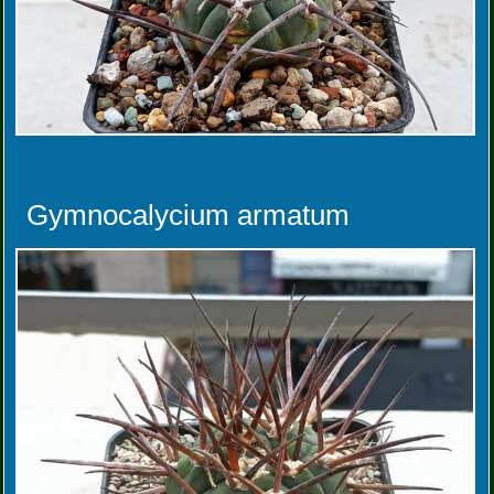
Gymnocalycium armatum