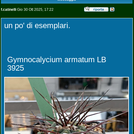
f.catinelli
Gio 30 Ott 2025, 17:22
un po' di esemplari.
Gymnocalycium armatum LB
3925