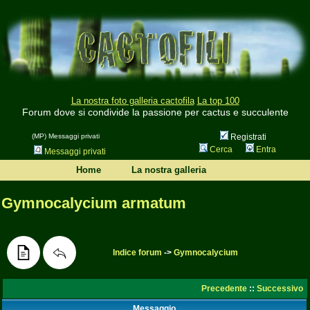
La nostra foto galleria cactofila
La top 100
Forum dove si condivide la passione per cactus e succulente
(MP) Messaggi privati
Registrati
Cerca
Entra
Messaggi privati
Home
La nostra galleria
Gymnocalycium armatum
Indice forum
->
Gymnocalycium
Precedente
::
Successivo
Messaggio