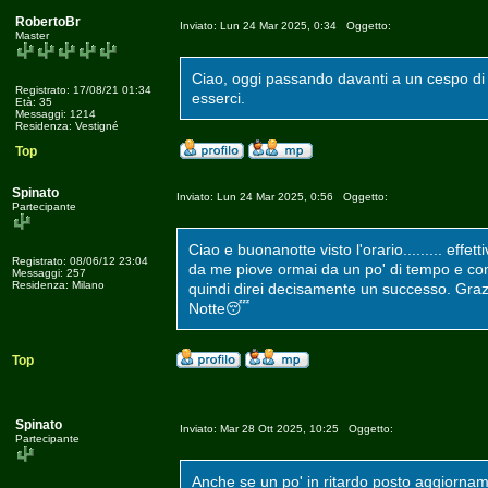
RobertoBr
Inviato: Lun 24 Mar 2025, 0:34 Oggetto:
Master
Ciao, oggi passando davanti a un cespo di 
Registrato: 17/08/21 01:34
esserci.
Età: 35
Messaggi: 1214
Residenza: Vestigné
Top
Spinato
Inviato: Lun 24 Mar 2025, 0:56 Oggetto:
Partecipante
Ciao e buonanotte visto l'orario......... eff
Registrato: 08/06/12 23:04
da me piove ormai da un po' di tempo e com
Messaggi: 257
Residenza: Milano
quindi direi decisamente un successo. Grazi
Notte😴
Top
Spinato
Inviato: Mar 28 Ott 2025, 10:25 Oggetto:
Partecipante
Anche se un po' in ritardo posto aggiorname