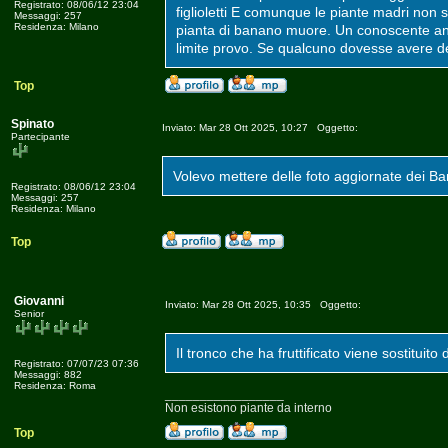
Registrato: 08/06/12 23:04
figlioletti E comunque le piante madri non s
Messaggi: 257
Residenza: Milano
pianta di banano muore. Un conoscente anch
limite provo. Se qualcuno dovesse avere d
Top
Spinato
Inviato: Mar 28 Ott 2025, 10:27 Oggetto:
Partecipante
Volevo mettere delle foto aggiornate dei Ba
Registrato: 08/06/12 23:04
Messaggi: 257
Residenza: Milano
Top
Giovanni
Inviato: Mar 28 Ott 2025, 10:35 Oggetto:
Senior
Il tronco che ha fruttificato viene sostituit
Registrato: 07/07/23 07:36
Messaggi: 882
Residenza: Roma
_________________
Non esistono piante da interno
Top