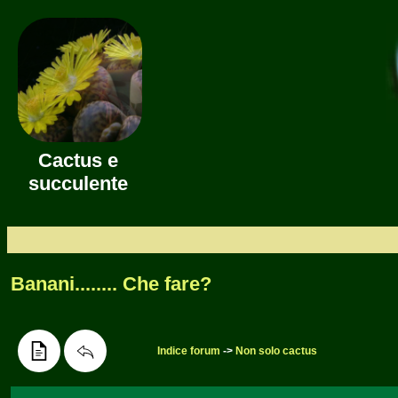
Cactus e
succulente
Banani........ Che fare?
Indice forum
->
Non solo cactus