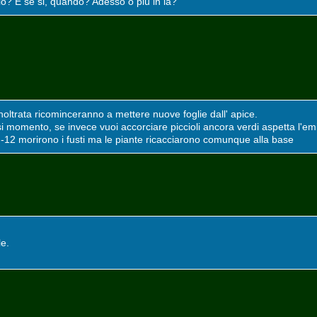
io? E se si, quando? Adesso o più in la?
oltrata ricominceranno a mettere nuove foglie dall' apice.
asi momento, se invece vuoi accorciare piccioli ancora verdi aspetta l'em
 -12 morirono i fusti ma le piante ricacciarono comunque alla base
le.