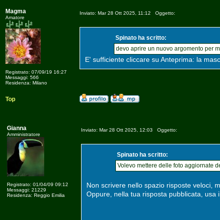
Magma
Inviato: Mar 28 Ott 2025, 11:12 Oggetto:
Amatore
Spinato ha scritto:
devo aprire un nuovo argomento per m
E' sufficiente cliccare su Anteprima: la ma
Registrato: 07/09/19 16:27
Messaggi: 566
Residenza: Milano
Top
Gianna
Inviato: Mar 28 Ott 2025, 12:03 Oggetto:
Amministratore
Spinato ha scritto:
Volevo mettere delle foto aggiornate de
Non scrivere nello spazio risposte veloci, m
Registrato: 01/04/09 09:12
Messaggi: 21229
Oppure, nella tua risposta pubblicata, usa il
Residenza: Reggio Emilia