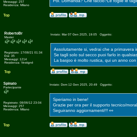
Poi. Domanda? Che faccio?Le foglie le tagl
Messaggi: 257
Residenza: Milano
Top
RobertoBr
Inviato: Mar 07 Gen 2025, 19:05 Oggetto:
Master
Assolutamente si, vedrai che a primavera in
Registrato: 17/08/21 01:34
Se tagli solo sul secco puoi farlo in qualsi
Età: 35
Messaggi: 1214
La basjoo è molto rustica, qui un anno con
Residenza: Vestigné
Top
Spinato
Inviato: Dom 12 Gen 2025, 20:49 Oggetto:
Partecipante
Speriamo in bene!
Registrato: 08/06/12 23:04
Grazie per ora per il supporto tecnico/mora
Messaggi: 257
Residenza: Milano
Seguiranno aggiornamenti!!! 👀
Top