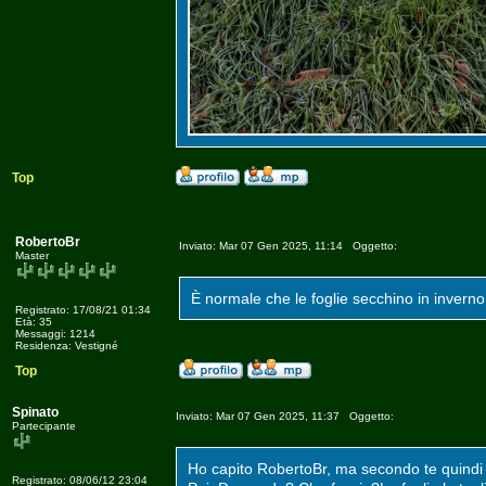
Top
RobertoBr
Inviato: Mar 07 Gen 2025, 11:14 Oggetto:
Master
È normale che le foglie secchino in invern
Registrato: 17/08/21 01:34
Età: 35
Messaggi: 1214
Residenza: Vestigné
Top
Spinato
Inviato: Mar 07 Gen 2025, 11:37 Oggetto:
Partecipante
Ho capito RobertoBr, ma secondo te quindi c
Registrato: 08/06/12 23:04