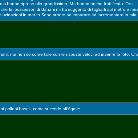
olo hanno ripreso alla grandissima, Ma hanno anche fruttificato. Ora.... l
e lui possessori di Banani mi ha suggerito di tagliarli sul metro e me
elucidazioni in merito Sono pronto ad imparare ed incrementare la mi
nani, ma non so come fare con le risposte veloci ad inserire le foto. 
o dai polloni basali, come succede all'Agave