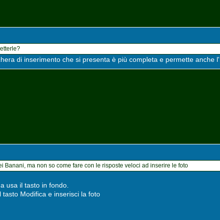
etterle?
schera di inserimento che si presenta è più completa e permette anche l
i Banani, ma non so come fare con le risposte veloci ad inserire le foto
a usa il tasto in fondo.
 tasto Modifica e inserisci la foto