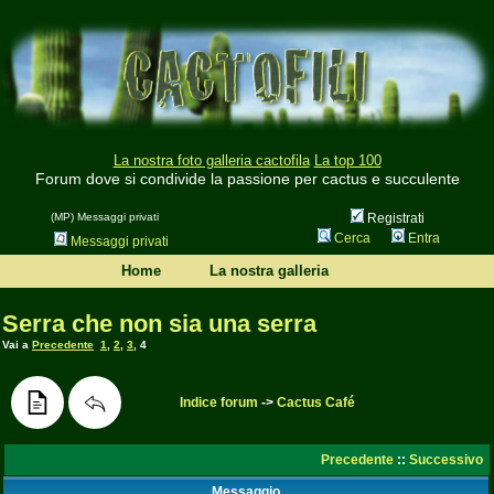
La nostra foto galleria cactofila
La top 100
Forum dove si condivide la passione per cactus e succulente
(MP) Messaggi privati
Registrati
Cerca
Entra
Messaggi privati
Home
La nostra galleria
Serra che non sia una serra
Vai a
Precedente
1
,
2
,
3
,
4
Indice forum
->
Cactus Café
Precedente
::
Successivo
Messaggio