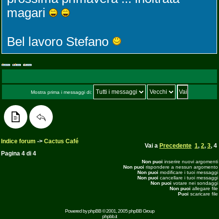
magari
Bel lavoro Stefano
Mostra prima i messaggi di:
Indice forum
->
Cactus Café
Vai a
Precedente
1
,
2
,
3
,
4
Pagina
4
di
4
Non puoi
inserire nuovi argomenti
Non puoi
rispondere a nessun argomento
Non puoi
modificare i tuoi messaggi
Non puoi
cancellare i tuoi messaggi
Non puoi
votare nei sondaggi
Non puoi
allegare file
Puoi
scaricare file
Powered by
phpBB
© 2001, 2005 phpBB Group
phpbb.it