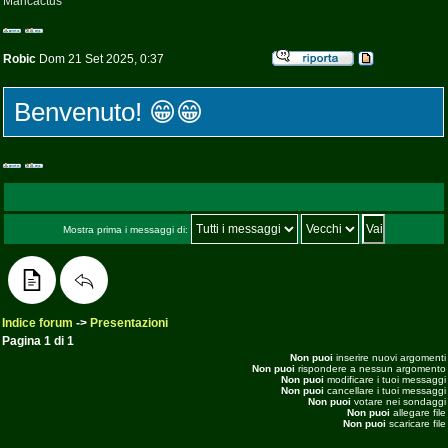
Maricactus
Robic
Dom 21 Set 2025, 0:37
Benvenuto! 😁😁
Mostra prima i messaggi di:
Indice forum
->
Presentazioni
Pagina
1
di
1
Non puoi
inserire nuovi argomenti
Non puoi
rispondere a nessun argomento
Non puoi
modificare i tuoi messaggi
Non puoi
cancellare i tuoi messaggi
Non puoi
votare nei sondaggi
Non puoi
allegare file
Non puoi
scaricare file