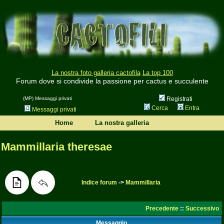
La nostra foto galleria cactofila
La top 100
Forum dove si condivide la passione per cactus e succulente
(MP) Messaggi privati
Registrati
Cerca
Entra
Messaggi privati
Home
La nostra galleria
Mammillaria theresae
Indice forum
->
Mammillaria
Precedente
::
Successivo
Messaggio