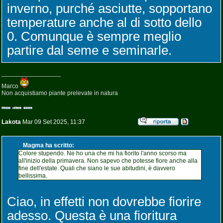
inverno, purché asciutte, sopportano
temperature anche al di sotto dello
0. Comunque è sempre meglio
partire dal seme e seminarle.
_________________
Marco
Non acquistiamo piante prelevate in natura
Lakota
Mar 09 Set 2025, 11:37
Magma ha scritto:
Colore stupendo. Ne ho una che mi ha fiorito l'anno scorso ma
all'inizio della primavera. Non sapevo che potesse fiore anche alla
fine dell'estate. Quali che siano le sue abitudini, è davvero
bellissima.
Ciao, in effetti non dovrebbe fiorire
adesso. Questa è una fioritura