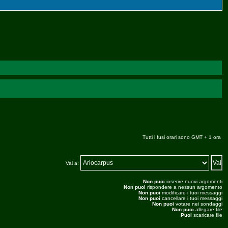
Tutti i fusi orari sono GMT + 1 ora
Vai a:
Non puoi
inserire nuovi argomenti
Non puoi
rispondere a nessun argomento
Non puoi
modificare i tuoi messaggi
Non puoi
cancellare i tuoi messaggi
Non puoi
votare nei sondaggi
Non puoi
allegare file
Puoi
scaricare file