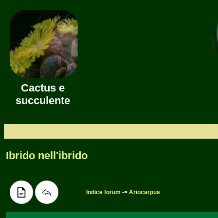
Cactus e
succulente
Ibrido nell'ibrido
Indice forum
->
Ariocarpus