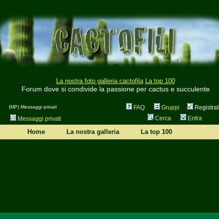
La nostra foto galleria cactofila
La top 100
Forum dove si condivide la passione per cactus e succulente
(MP) Messaggi privati
FAQ
Gruppi
Registrat
Cerca
Entra
Messaggi privati
Home
La nostra galleria
La top 100