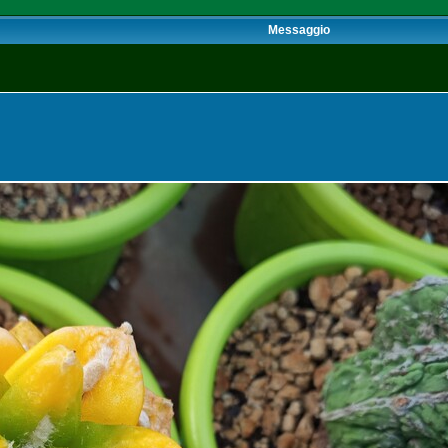
Messaggio