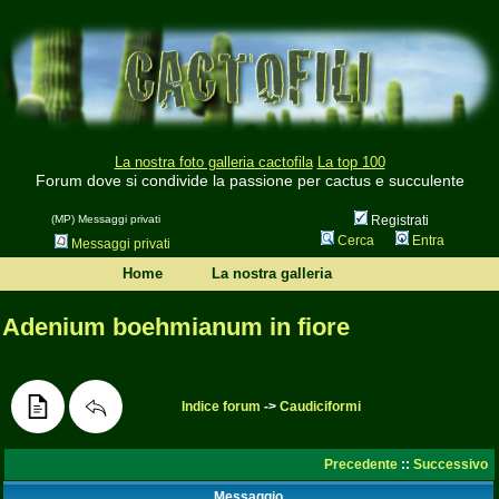
La nostra foto galleria cactofila
La top 100
Forum dove si condivide la passione per cactus e succulente
(MP) Messaggi privati
Registrati
Cerca
Entra
Messaggi privati
Home
La nostra galleria
Adenium boehmianum in fiore
Indice forum
->
Caudiciformi
Precedente
::
Successivo
Messaggio