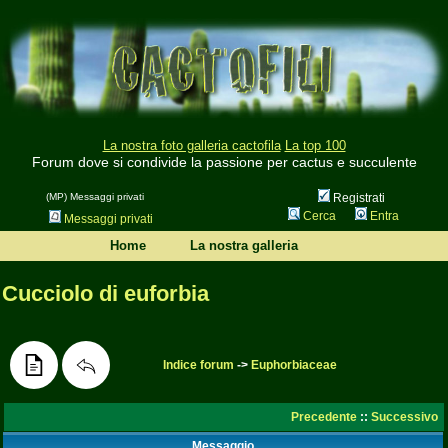
La nostra foto galleria cactofila
La top 100
Forum dove si condivide la passione per cactus e succulente
(MP) Messaggi privati
Registrati
Cerca
Entra
Messaggi privati
Home
La nostra galleria
Cucciolo di euforbia
Indice forum
->
Euphorbiaceae
Precedente
::
Successivo
Messaggio