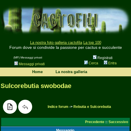
La nostra foto galleria cactofila
La top 100
Forum dove si condivide la passione per cactus e succulente
(MP) Messaggi privati
Registrati
Cerca
Entra
Messaggi privati
Home
La nostra galleria
Sulcorebutia swobodae
Indice forum
->
Rebutia e Sulcorebutia
Precedente
::
Successivo
Messaggio