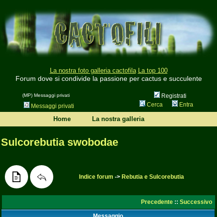
La nostra foto galleria cactofila
La top 100
Forum dove si condivide la passione per cactus e succulente
(MP) Messaggi privati
Registrati
Cerca
Entra
Messaggi privati
Home
La nostra galleria
Sulcorebutia swobodae
Indice forum
->
Rebutia e Sulcorebutia
Precedente
::
Successivo
Messaggio