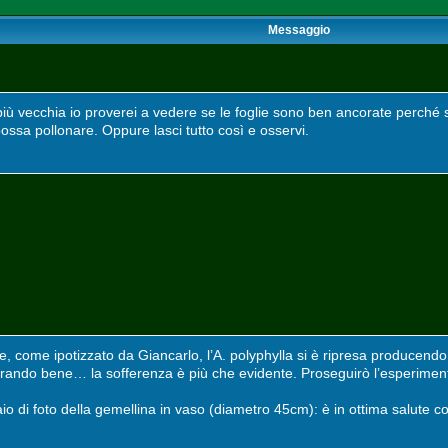
Messaggio
ù vecchia io proverei a vedere se le foglie sono ben ancorate perché s
ssa pollonare. Oppure lasci tutto così e osservi.
, come ipotizzato da Giancarlo, l’A. polyphylla si è ripresa producendo
rando bene… la sofferenza è più che evidente. Proseguirò l’esperimento
aio di foto della gemellina in vaso (diametro 45cm): è in ottima salut