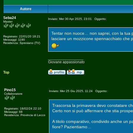
Autore
Seba24
Inviato: Mer 30 Apr 2025, 23:01 Oggetto:
Master
Tentar non nuoce… non saprei, con la tua pi
Registrato: 22/01/20 18:21
lasciare un mozzicone spennacchiato che po
Messaggi: 1190
Residenza: Spresiano (TV)
_________________
Giovane appassionato
Top
Pino15
Inviato: Mer 25 Giu 2025, 11:24 Oggetto:
Collaboratore
Trascorsa la primavera devo constatare che
Registrato: 18/02/24 22:10
Certo non si può affermare che stia prospe
Messaggi: 68
Residenza: Provincia di Lecco
A titolo comparativo, condivido anche un p
fiore? Pazientiamo…