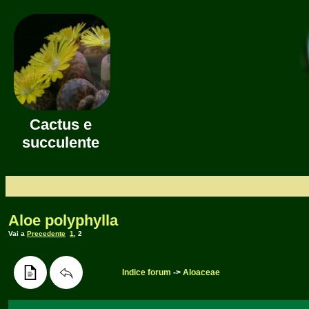
Cactus e
succulente
Aloe polyphylla
Vai a
Precedente
1
,
2
Indice forum
->
Aloaceae