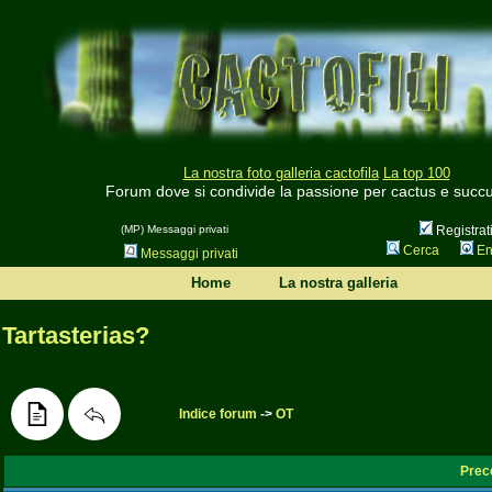
La nostra foto galleria cactofila
La top 100
Forum dove si condivide la passione per cactus e succu
(MP) Messaggi privati
Registrat
Cerca
En
Messaggi privati
Home
La nostra galleria
Tartasterias?
Indice forum
->
OT
Prec