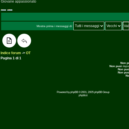
Giovane appassionato
Mostra prima i messaggi di:
Indice forum
->
OT
Pagina
1
di
1
Non p
Non puoi
risp
Non puo
Non puo
No
Powered by
phpBB
© 2001, 2005 phpBB Group
phpbb.it