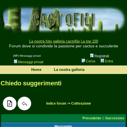
La nostra foto galleria cactofila
La top 100
Forum dove si condivide la passione per cactus e succulente
(MP) Messaggi privati
Registrati
Cerca
Entra
Messaggi privati
Home
La nostra galleria
Chiedo suggerimenti
Indice forum
->
Coltivazione
Precedente
::
Successivo
Messaggio