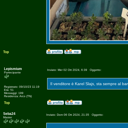
Top
Lepismium
Inviato: Mer 02 Ott 2024, 6:39 Oggetto:
Partecipante
Il venditore è Karel Slajs, sta sempre al ba
Registrato: 09/10/23 11:19
Età: 51
Messaggi: 199
Residenza: Arco (TN)
Top
Seba24
Inviato: Dom 06 Ott 2024, 21:35 Oggetto:
Master