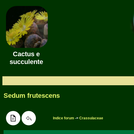
Cactus e
succulente
Sedum frutescens
Indice forum
->
Crassulaceae