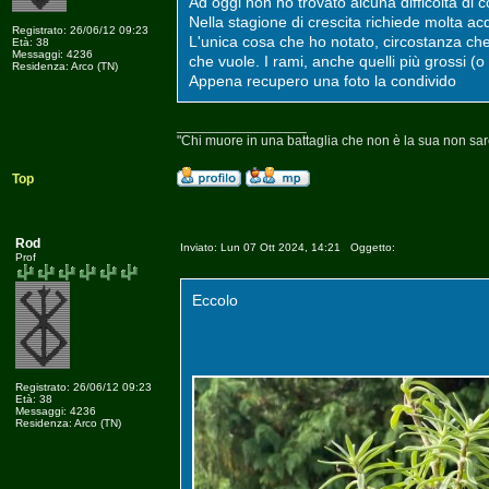
Ad oggi non ho trovato alcuna difficoltà di 
Nella stagione di crescita richiede molta acqu
Registrato: 26/06/12 09:23
L'unica cosa che ho notato, circostanza ch
Età: 38
Messaggi: 4236
che vuole. I rami, anche quelli più grossi (o
Residenza: Arco (TN)
Appena recupero una foto la condivido
_________________
"Chi muore in una battaglia che non è la sua non s
Top
Rod
Inviato: Lun 07 Ott 2024, 14:21 Oggetto:
Prof
Eccolo
Registrato: 26/06/12 09:23
Età: 38
Messaggi: 4236
Residenza: Arco (TN)