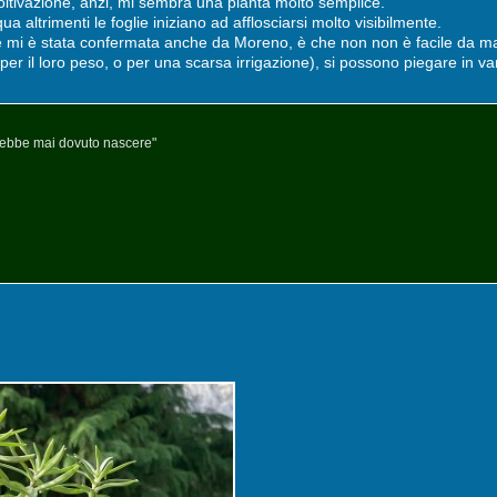
coltivazione, anzi, mi sembra una pianta molto semplice.
a altrimenti le foglie iniziano ad afflosciarsi molto visibilmente.
e mi è stata confermata anche da Moreno, è che non non è facile da ma
 per il loro peso, o per una scarsa irrigazione), si possono piegare in var
arebbe mai dovuto nascere"