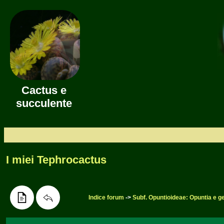
Cactus e
succulente
I miei Tephrocactus
Indice forum
->
Subf. Opuntioideae: Opuntia e gen