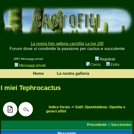
La nostra foto galleria cactofila
La top 100
Forum dove si condivide la passione per cactus e succulente
(MP) Messaggi privati
Registrati
Cerca
Entra
Messaggi privati
Home
La nostra galleria
I miei Tephrocactus
Indice forum
->
Subf. Opuntioideae: Opuntia e
generi affini
Precedente
::
Successivo
Messaggio