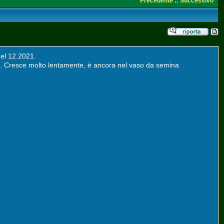
Precedente
::
Successivo
del 12.2021.
egni. Cresce molto lentamente, è ancora nel vaso da semina