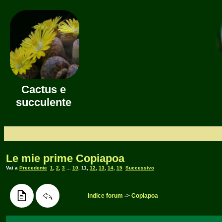
Cactus e
succulente
Le mie prime Copiapoa
Vai a
Precedente
1
,
2
,
3
...
10
,
11
,
12
,
13
,
14
,
15
Successivo
Indice forum
->
Copiapoa