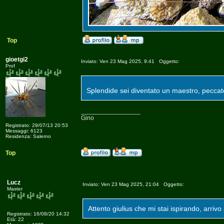
Top
gioetgi2
Inviato: Ven 23 Mag 2025, 9:41 Oggetto:
Prof
Splendide sei diventato un maestro, pecca
_________________
Gino
Registrato: 29/07/13 20:53
Messaggi: 6123
Residenza: Salerno
Top
Lucz
Inviato: Ven 23 Mag 2025, 21:04 Oggetto:
Master
Attento giulius che mi stai ispirando, arrivo
Registrato: 16/08/20 14:32
Età: 22