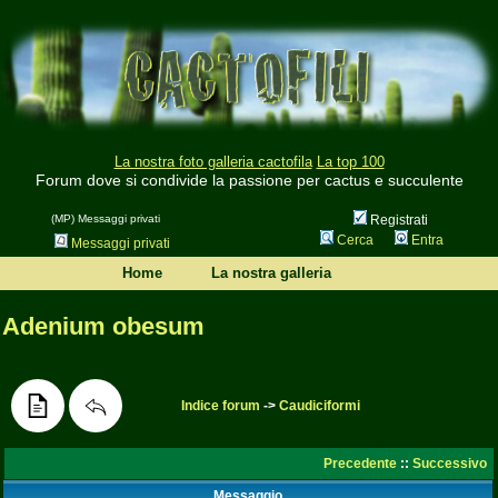
La nostra foto galleria cactofila
La top 100
Forum dove si condivide la passione per cactus e succulente
(MP) Messaggi privati
Registrati
Cerca
Entra
Messaggi privati
Home
La nostra galleria
Adenium obesum
Indice forum
->
Caudiciformi
Precedente
::
Successivo
Messaggio