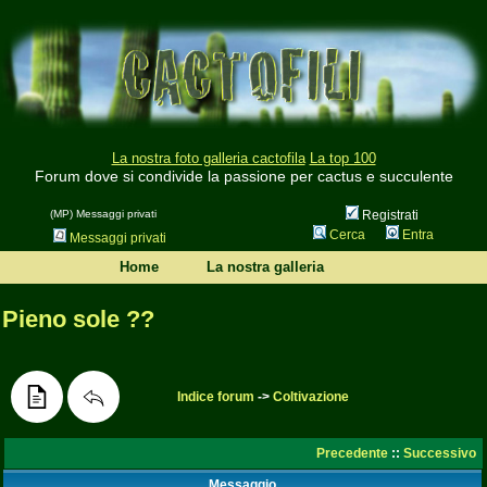
La nostra foto galleria cactofila
La top 100
Forum dove si condivide la passione per cactus e succulente
(MP) Messaggi privati
Registrati
Cerca
Entra
Messaggi privati
Home
La nostra galleria
Pieno sole ??
Indice forum
->
Coltivazione
Precedente
::
Successivo
Messaggio