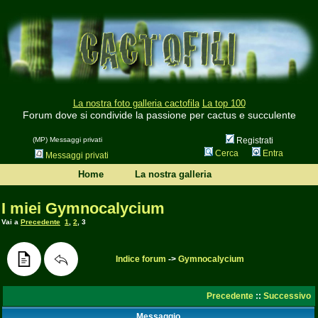
La nostra foto galleria cactofila
La top 100
Forum dove si condivide la passione per cactus e succulente
(MP) Messaggi privati
Registrati
Cerca
Entra
Messaggi privati
Home
La nostra galleria
I miei Gymnocalycium
Vai a
Precedente
1
,
2
,
3
Indice forum
->
Gymnocalycium
Precedente
::
Successivo
Messaggio