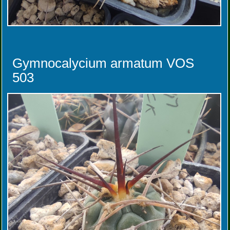
Gymnocalycium armatum VOS
503