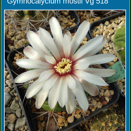
Gymnocalycium mostii Vg 518