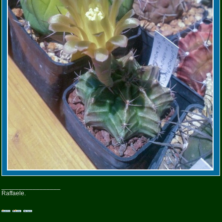
_________________
Raffaele.