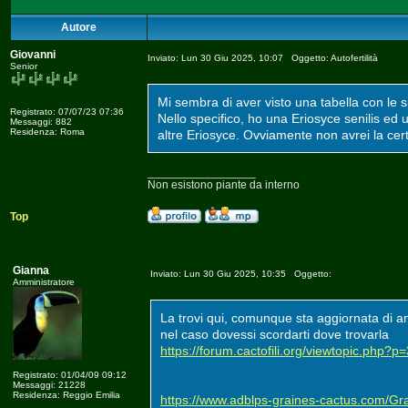
Autore
Giovanni
Inviato: Lun 30 Giu 2025, 10:07 Oggetto: Autofertilità
Senior
Mi sembra di aver visto una tabella con le sp
Registrato: 07/07/23 07:36
Nello specifico, ho una Eriosyce senilis ed
Messaggi: 882
Residenza: Roma
altre Eriosyce. Ovviamente non avrei la cert
_________________
Non esistono piante da interno
Top
Gianna
Inviato: Lun 30 Giu 2025, 10:35 Oggetto:
Amministratore
La trovi qui, comunque sta aggiornata di 
nel caso dovessi scordarti dove trovarla
https://forum.cactofili.org/viewtopic.php
Registrato: 01/04/09 09:12
Messaggi: 21228
Residenza: Reggio Emilia
https://www.adblps-graines-cactus.com/