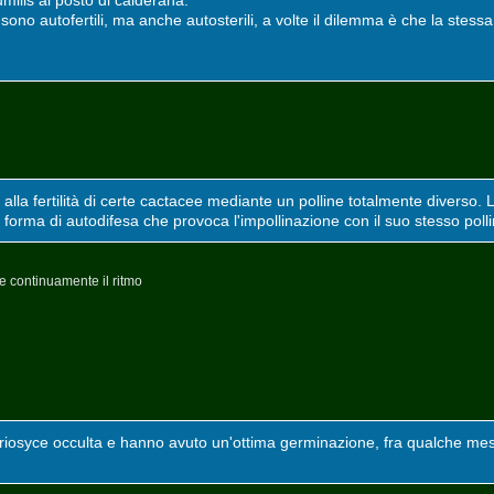
ilis al posto di calderana.
e sono autofertili, ma anche autosterili, a volte il dilemma è che la stes
 alla fertilità di certe cactacee mediante un polline totalmente diverso. 
a forma di autodifesa che provoca l'impollinazione con il suo stesso polli
e continuamente il ritmo
iosyce occulta e hanno avuto un'ottima germinazione, fra qualche mese 