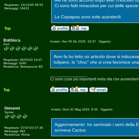
Me ne sono accorto dopo aver cresciuto hum
Registrato: 23/12/05 08:53
Ci sono fatti miracolosi per cui delle speci
Messaggi: 18413
Le Copiapoa sono tutte autosterili.
Top
BobSisca
Inviato: Ven 05 Dic 2025, 16:37 Oggetto:
Prof
Anni fa ho letto un articolo dove si induceva
Registrato: 04/03/20 10:07
tulipano, lo "choc" che si crea favorisce un
Messaggi: 3340
Residenza: Bressanone BZ
_________________
Ci sono cose piú importanti nella vita che aumentarn
Top
Giovanni
Inviato: Dom 31 Mag 2026, 8:34 Oggetto:
Senior
Aggiornamento: ho seminato i semi della Er
Registrato: 07/07/23 07:36
scriveva Cactus
Messaggi: 882
Residenza: Roma