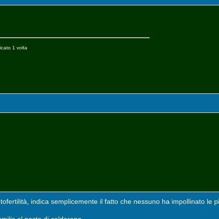
icato 1 volta
ofertilità, indica semplicemente il fatto che nessuno ha impollinato le pi