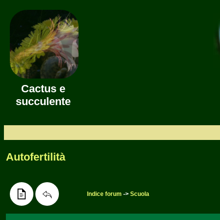
Cactus e
succulente
Autofertilità
Indice forum
->
Scuola