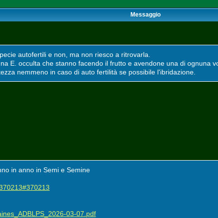
Messaggio
ecie autofertili e non, ma non riesco a ritrovarla.
 una E. occulta che stanno facendo il frutto e avendone una di ognuna vo
ezza nemmeno in caso di auto fertilità se possibile l'ibridazione.
anno in anno in Semi e Semine
?p=370213#370213
Graines_ADBLPS_2026-03-07.pdf