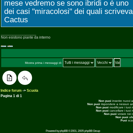
mese vedremo se sono ibridi o è uno
dei casi "miracolosi" dei quali scriveva
Cactus
_________________
Non esistono piante da interno
Mostra prima i messaggi di:
Indice forum
->
Scuola
Pagina
1
di
1
Non puoi
inserire nuovi 
Non puoi
rispondere a nessun a
Non puoi
modificare i tuoi
Non puoi
cancellare i tuoi
Non puoi
votare nei 
Non puoi
all
Puoi
scar
Powered by
phpBB
© 2001, 2005 phpBB Group