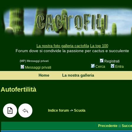
La nostra foto galleria cactofila
La top 100
Forum dove si condivide la passione per cactus e succulente
(MP) Messaggi privati
Registrati
Cerca
Entra
Messaggi privati
Home
La nostra galleria
Autofertilità
Indice forum
->
Scuola
Precedente
::
Succe