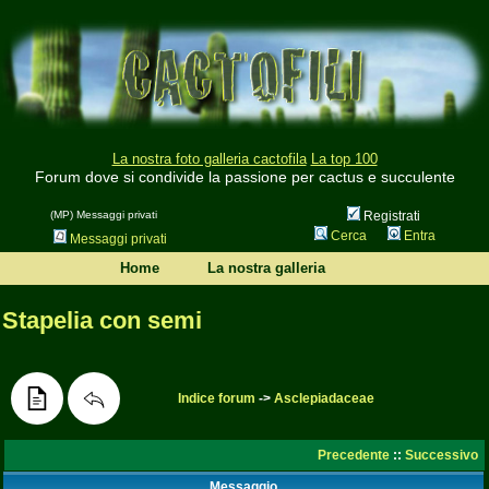
La nostra foto galleria cactofila
La top 100
Forum dove si condivide la passione per cactus e succulente
(MP) Messaggi privati
Registrati
Cerca
Entra
Messaggi privati
Home
La nostra galleria
Stapelia con semi
Indice forum
->
Asclepiadaceae
Precedente
::
Successivo
Messaggio